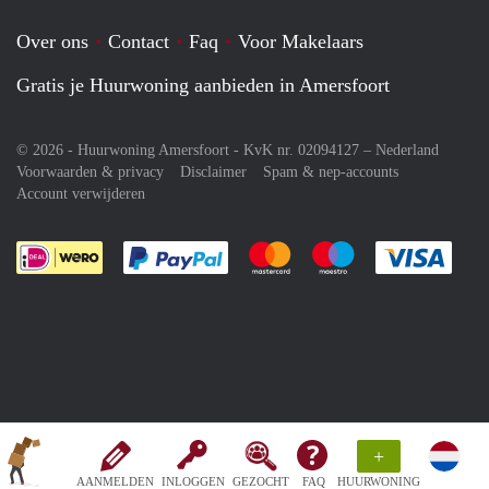
Over ons
Contact
Faq
Voor Makelaars
Gratis je Huurwoning aanbieden in Amersfoort
© 2026 - Huurwoning Amersfoort - KvK nr. 02094127 –
Nederland
Voorwaarden & privacy
Disclaimer
Spam & nep-accounts
Account verwijderen
Je rekent gemakkelijk af met Paypal
Je rekent gemakkelijk af met M
Je rekent gemakkelij
Je re
+
AANMELDEN
INLOGGEN
GEZOCHT
FAQ
HUURWONING