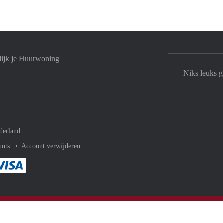
lijk je Huurwoning
Niks leuks g
derland
unts
Account verwijderen
met Paypal
kelijk af met Mastercard
ent gemakkelijk af met Meastro
Je rekent gemakkelijk af met Visa