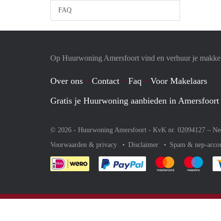
FAQ
Op Huurwoning Amersfoort vind en verhuur je makke
Over ons
Contact
Faq
Voor Makelaars
Gratis je Huurwoning aanbieden in Amersfoort
© 2026 - Huurwoning Amersfoort - KvK nr. 02094127 –
Ne
Voorwaarden & privacy
Disclaimer
Spam & nep-acco
Je rekent gemakkelijk af 
Je rekent gemak
Je rek