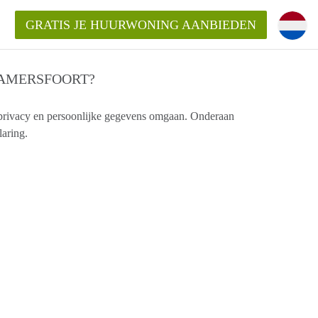
GRATIS JE HUURWONING AANBIEDEN
GAMERSFOORT?
!
privacy en persoonlijke gegevens omgaan. Onderaan
aring.
Huurwoning in Amersfoort?
ningAmersfoort?
ding?