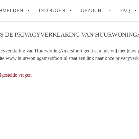
NMELDEN
INLOGGEN
GEZOCHT
FAQ
IS DE PRIVACYVERKLARING VAN HUURWONIN
How to translate HuurwoningAmersfoort
Wat is HuurwoningAmersfoort?
acyverklaring van HuurwoningAmersfoort geeft aan hoe wij met jouw 
te www.huurwoningamersfoort.nl staat een link naar onze privacyverkl
Hoeveel kost het om te reageren op een 
Wat is de privacyverklaring van Huurwo
lgestelde vragen
Berekent HuurwoningAmersfoort
makelaarsvergoeding/bemiddelingsvergoe
Alle veelgestelde vragen