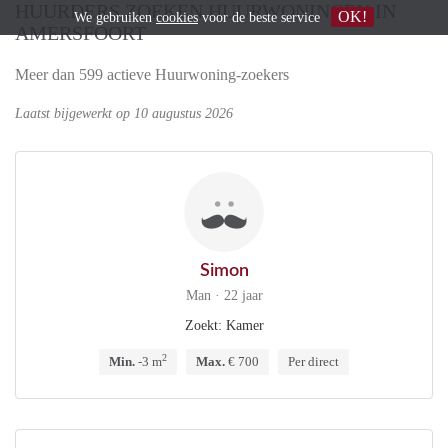
HUURDERS ZOEKEN HUURWONINGEN IN
OK!
We gebruiken
cookies
voor de beste service
AMERSFOORT
Meer dan 599 actieve Huurwoning-zoekers
Laatst bijgewerkt op 10 augustus 2026
Simon
Man · 22 jaar
Zoekt: Kamer
2
Min.
-3 m
Max.
€ 700
Per direct