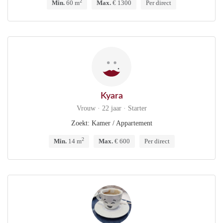
2
Min.
60 m
Max.
€ 1300
Per direct
Kyara
Vrouw · 22 jaar · Starter
Zoekt: Kamer / Appartement
2
Min.
14 m
Max.
€ 600
Per direct