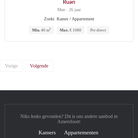
Ruan
Man · 26 jaar
Zoekt: Kamer / Appartement
2
Min.
40 m
Max.
€ 1080
Per direct
Vorige
Volgende
Niks leuks gevonden? Dit is ons andere aanbod in
Amersfoort:
Kamers
Appartementen