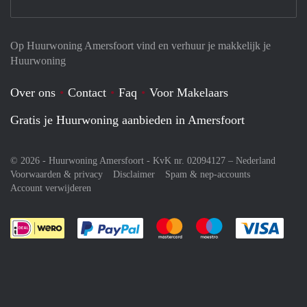
Op Huurwoning Amersfoort vind en verhuur je makkelijk je
Huurwoning
Over ons
Contact
Faq
Voor Makelaars
Gratis je Huurwoning aanbieden in Amersfoort
© 2026 - Huurwoning Amersfoort - KvK nr. 02094127 –
Nederland
Voorwaarden & privacy
Disclaimer
Spam & nep-accounts
Account verwijderen
Je rekent gemakkelijk af met Paypal
Je rekent gemakkelijk af met M
Je rekent gemakkelij
Je re