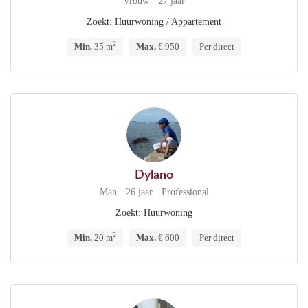
Vrouw · 27 jaar
Zoekt: Huurwoning / Appartement
2
Min.
35 m
Max.
€ 950
Per direct
Dylano
Man · 26 jaar · Professional
Zoekt: Huurwoning
2
Min.
20 m
Max.
€ 600
Per direct