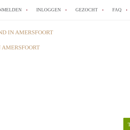
NMELDEN
INLOGGEN
GEZOCHT
FAQ
ND IN AMERSFOORT
How to translate HuurwoningAmersfoort
N AMERSFOORT
Wat is HuurwoningAmersfoort?
Hoeveel kost het om te reageren op een 
Wat is de privacyverklaring van Huurwo
Berekent HuurwoningAmersfoort
makelaarsvergoeding/bemiddelingsvergoe
Alle veelgestelde vragen