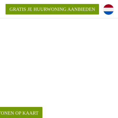
GRATIS JE HUURWONING AANBIEDEN
!
Huurwoning in Amersfoort?
ningAmersfoort?
ding?
TONEN OP KAART