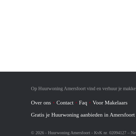
Op Huurwoning Amersfoort vind en verhuur je makke
Over ons
Contact
Faq
Voor Makelaars
Gratis je Huurwoning aanbieden in Amersfoort
© 2026 - Huurwoning Amersfoort - KvK nr. 02094127 –
Ne