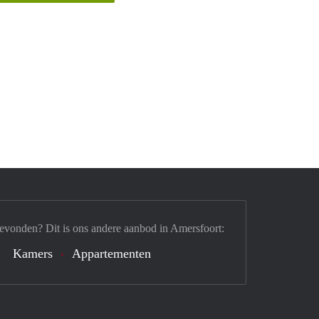
evonden? Dit is ons andere aanbod in Amersfoort:
Kamers
Appartementen