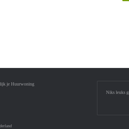
lijk je Huurwoning
Niks leuks g
derland