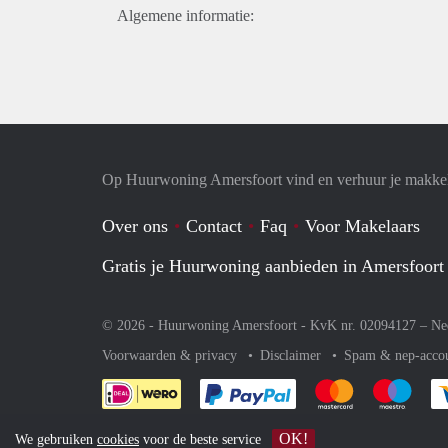
Algemene informatie:
Op Huurwoning Amersfoort vind en verhuur je makke
Over ons
Contact
Faq
Voor Makelaars
Gratis je Huurwoning aanbieden in Amersfoort
© 2026 - Huurwoning Amersfoort - KvK nr. 02094127 –
Ne
Voorwaarden & privacy
Disclaimer
Spam & nep-acco
Je rekent gemakkelijk af 
Je rekent gemak
Je rek
OK!
We gebruiken
cookies
voor de beste service