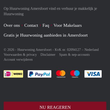
Op Huurwoning Amersfoort vind en verhuur je makkelijk je
Huurwoning
Over ons
Contact
Faq
Voor Makelaars
Gratis je Huurwoning aanbieden in Amersfoort
© 2026 - Huurwoning Amersfoort - KvK nr. 02094127 –
Nederland
Voorwaarden & privacy
Disclaimer
Spam & nep-accounts
Account verwijderen
Je rekent gemakkelijk af met Paypal
Je rekent gemakkelijk af met M
Je rekent gemakkelij
Je re
NU REAGEREN