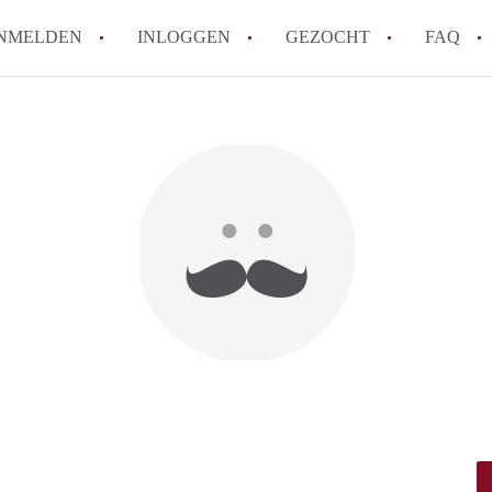
NMELDEN
INLOGGEN
GEZOCHT
FAQ
How to translate HuurwoningAmersfoort
Wat is HuurwoningAmersfoort?
Hoeveel kost het om te reageren op een 
Wat is de privacyverklaring van Huurwo
Berekent HuurwoningAmersfoort
makelaarsvergoeding/bemiddelingsvergoe
Alle veelgestelde vragen