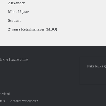
Alexander
Man, 22 jaar
Student
e
2
jaars Retailmanager (MBO)
lijk je Huurwoning
Niks leuks g
derland
unts
Account verwijderen