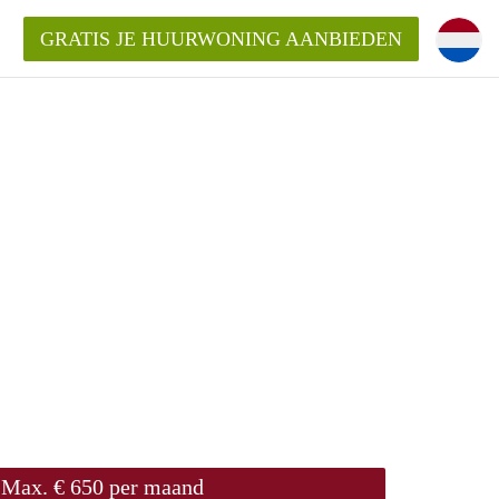
GRATIS JE HUURWONING AANBIEDEN
!
Huurwoning in Amersfoort?
ningAmersfoort?
ding?
Max. € 650 per maand