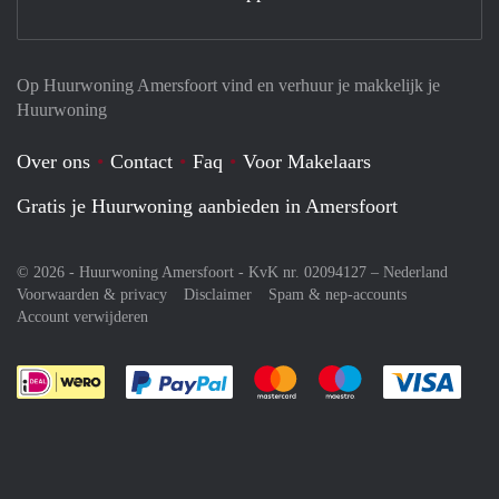
Op Huurwoning Amersfoort vind en verhuur je makkelijk je
Huurwoning
Over ons
Contact
Faq
Voor Makelaars
Gratis je Huurwoning aanbieden in Amersfoort
© 2026 - Huurwoning Amersfoort - KvK nr. 02094127 –
Nederland
Voorwaarden & privacy
Disclaimer
Spam & nep-accounts
Account verwijderen
Je rekent gemakkelijk af met Paypal
Je rekent gemakkelijk af met M
Je rekent gemakkelij
Je re