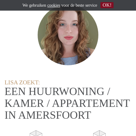
OK!
We gebruiken
cookies
voor de beste service
LISA ZOEKT:
EEN HUURWONING /
KAMER / APPARTEMENT
IN AMERSFOORT