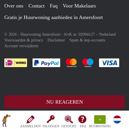
Over ons
Contact
Faq
Voor Makelaars
Gratis je Huurwoning aanbieden in Amersfoort
© 2026 - Huurwoning Amersfoort - KvK nr. 02094127 –
Nederland
Voorwaarden & privacy
Disclaimer
Spam & nep-accounts
Account verwijderen
Je rekent gemakkelijk af met Paypal
Je rekent gemakkelijk af met M
Je rekent gemakkelij
Je re
NU REAGEREN
+
AANMELDEN
INLOGGEN
GEZOCHT
FAQ
HUURWONING