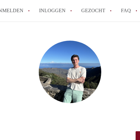
NMELDEN
INLOGGEN
GEZOCHT
FAQ
How to translate HuurwoningAmersfoort
Wat is HuurwoningAmersfoort?
Hoeveel kost het om te reageren op een 
Wat is de privacyverklaring van Huurwo
Berekent HuurwoningAmersfoort
makelaarsvergoeding/bemiddelingsvergoe
Alle veelgestelde vragen