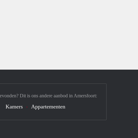
evonden? Dit is ons andere aanbod in Amersfoort:
Kamers
Appartementen