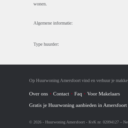
wonen.
Algemene informatie:
Type huurder:
Op Huurwoning Amersfoort vind en verhuur je makke
Over ons
Contact
Faq
Voor Makelaars
Gratis je Huurwoning aanbieden in Amersfoort
© 2026 - Huurwoning Amersfoort - KvK nr. 02094127 –
Ne