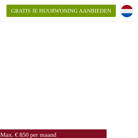
GRATIS JE HUURWONING AANBIEDEN
!
Huurwoning in Amersfoort?
ningAmersfoort?
ding?
Max. € 850 per maand