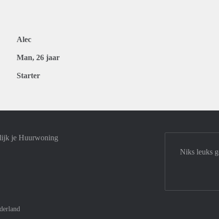
Alec
Man, 26 jaar
Starter
lijk je Huurwoning
Niks leuks g
derland