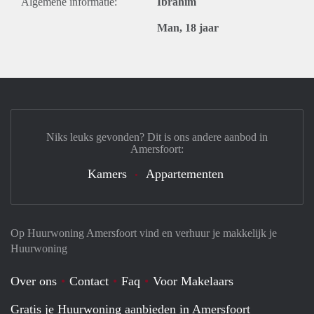
Algemene informatie:
Ibrahim
Man, 18 jaar
Niks leuks gevonden? Dit is ons andere aanbod in
Amersfoort:
Kamers
Appartementen
Op Huurwoning Amersfoort vind en verhuur je makkelijk je
Huurwoning
Over ons
Contact
Faq
Voor Makelaars
Gratis je Huurwoning aanbieden in Amersfoort