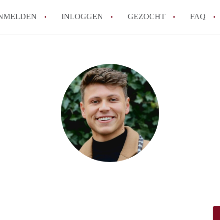
NMELDEN
INLOGGEN
GEZOCHT
FAQ
How to translate HuurwoningAmersfoort
Wat is HuurwoningAmersfoort?
Hoeveel kost het om te reageren op een 
Wat is de privacyverklaring van Huurwo
Berekent HuurwoningAmersfoort
makelaarsvergoeding/bemiddelingsvergoe
Alle veelgestelde vragen