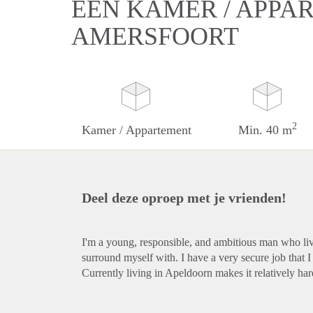
EEN KAMER / APPA
AMERSFOORT
2
Kamer / Appartement
Min. 40 m
Deel deze oproep met je vrienden!
I'm a young, responsible, and ambitious man who live
surround myself with. I have a very secure job that I
Currently living in Apeldoorn makes it relatively har