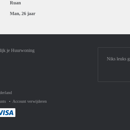
Ruan
Man, 26 jaar
lijk je Huurwoning
Niks leuks g
derland
unts
Account verwijderen
met Paypal
kelijk af met Mastercard
ent gemakkelijk af met Meastro
Je rekent gemakkelijk af met Visa