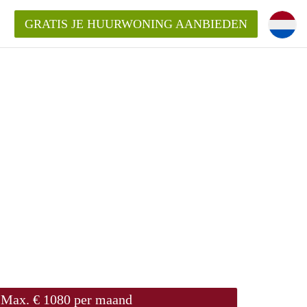
GRATIS JE HUURWONING AANBIEDEN
!
Huurwoning in Amersfoort?
ningAmersfoort?
ding?
Max. € 1080 per maand