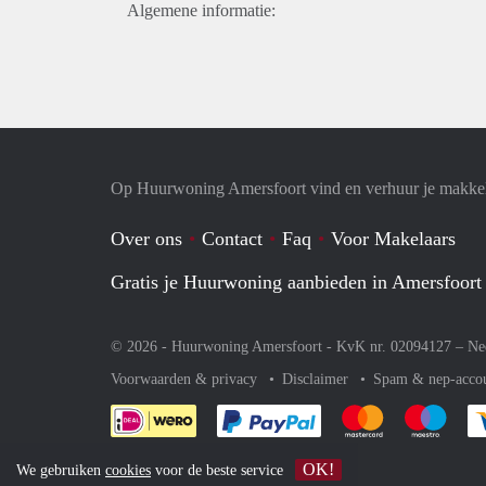
Algemene informatie:
Op Huurwoning Amersfoort vind en verhuur je makke
Over ons
Contact
Faq
Voor Makelaars
Gratis je Huurwoning aanbieden in Amersfoort
© 2026 - Huurwoning Amersfoort - KvK nr. 02094127 –
Ne
Voorwaarden & privacy
Disclaimer
Spam & nep-acco
Je rekent gemakkelijk af 
Je rekent gemak
Je rek
OK!
We gebruiken
cookies
voor de beste service