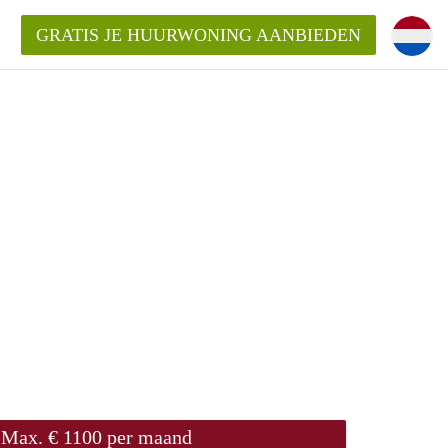
GRATIS JE HUURWONING AANBIEDEN
!
Huurwoning in Amersfoort?
ningAmersfoort?
ding?
Max. € 1100 per maand