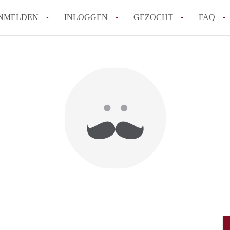
NMELDEN
INLOGGEN
GEZOCHT
FAQ
How to translate HuurwoningAmersfoort
Wat is HuurwoningAmersfoort?
Hoeveel kost het om te reageren op een 
Wat is de privacyverklaring van Huurwo
Berekent HuurwoningAmersfoort
makelaarsvergoeding/bemiddelingsvergoe
Alle veelgestelde vragen