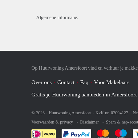
Algemene informatie:
Op Huurwoning Amersfoort vind en verhuur je makke
Over ons
Contact
Faq
Voor Makelaars
Gratis je Huurwoning aanbieden in Amersfoort
© 2026 - Huurwoning Amersfoort - KvK nr. 02094127 –
Ne
Voorwaarden & privacy
Disclaimer
Spam & nep-acco
Je rekent gemakkelijk af 
Je rekent gemak
Je rek