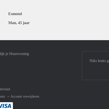
Esmond
Man, 45 jaar
lijk je Huurwoning
Niks leuks g
derland
unts
Account verwijderen
met Paypal
kelijk af met Mastercard
ent gemakkelijk af met Meastro
Je rekent gemakkelijk af met Visa