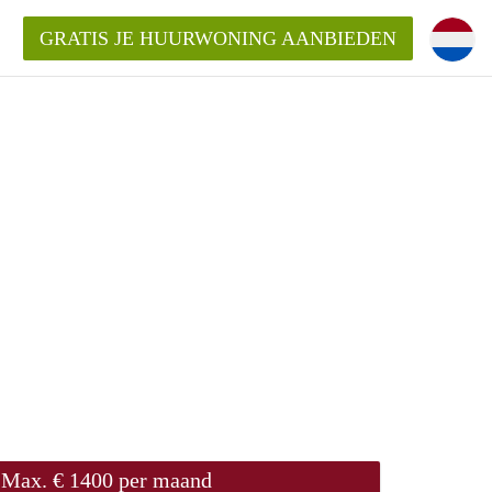
GRATIS JE HUURWONING AANBIEDEN
!
Huurwoning in Amersfoort?
ningAmersfoort?
ding?
Max. € 1400 per maand