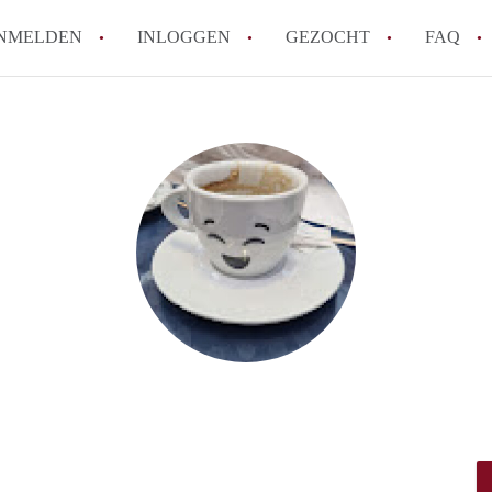
NMELDEN
INLOGGEN
GEZOCHT
FAQ
How to translate HuurwoningAmersfoort
Wat is HuurwoningAmersfoort?
Hoeveel kost het om te reageren op een 
Wat is de privacyverklaring van Huurwo
Berekent HuurwoningAmersfoort
makelaarsvergoeding/bemiddelingsvergoe
Alle veelgestelde vragen