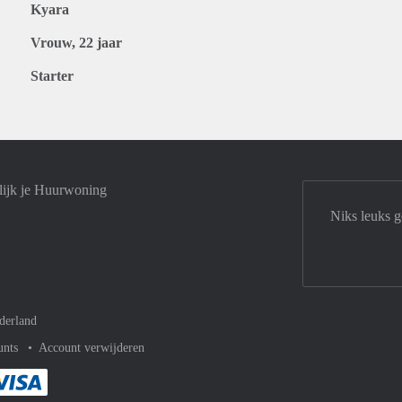
Kyara
Vrouw, 22 jaar
Starter
lijk je Huurwoning
Niks leuks g
derland
unts
Account verwijderen
met Paypal
kelijk af met Mastercard
ent gemakkelijk af met Meastro
Je rekent gemakkelijk af met Visa