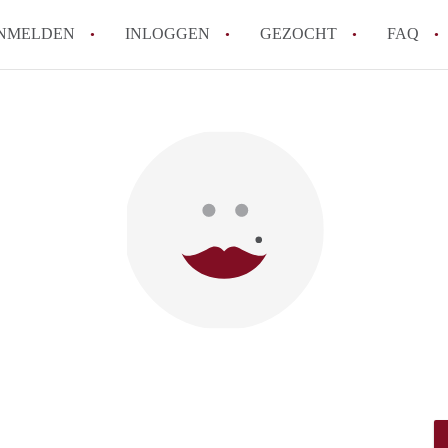
NMELDEN
INLOGGEN
GEZOCHT
FAQ
How to translate HuurwoningAmersfoort
Wat is HuurwoningAmersfoort?
Hoeveel kost het om te reageren op een 
Wat is de privacyverklaring van Huurwo
Berekent HuurwoningAmersfoort
makelaarsvergoeding/bemiddelingsvergoe
Alle veelgestelde vragen