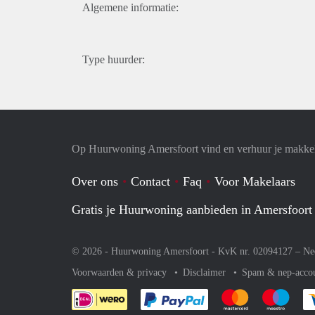
Algemene informatie:
Type huurder:
Op Huurwoning Amersfoort vind en verhuur je makke
Over ons
Contact
Faq
Voor Makelaars
Gratis je Huurwoning aanbieden in Amersfoort
© 2026 - Huurwoning Amersfoort - KvK nr. 02094127 –
Ne
Voorwaarden & privacy
Disclaimer
Spam & nep-acco
Je rekent gemakkelijk af 
Je rekent gemak
Je rek