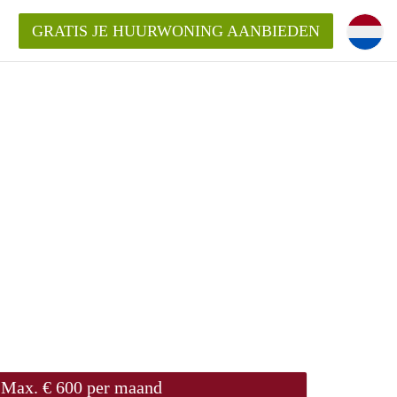
GRATIS JE HUURWONING AANBIEDEN
!
Huurwoning in Amersfoort?
ningAmersfoort?
ding?
Max. € 600 per maand