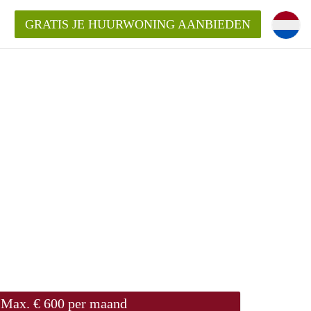
GRATIS JE HUURWONING AANBIEDEN
!
Huurwoning in Amersfoort?
ningAmersfoort?
ding?
Max. € 600 per maand