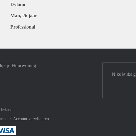
Dylano
Man, 26 jaar
Professional
lijk je Huurwoning
Niks leuks g
derland
unts
Account verwijderen
met Paypal
kelijk af met Mastercard
ent gemakkelijk af met Meastro
Je rekent gemakkelijk af met Visa