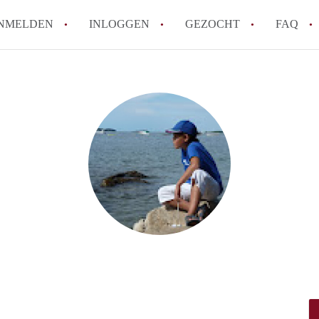
NMELDEN
INLOGGEN
GEZOCHT
FAQ
How to translate HuurwoningAmersfoort
Wat is HuurwoningAmersfoort?
Hoeveel kost het om te reageren op een 
Wat is de privacyverklaring van Huurwo
Berekent HuurwoningAmersfoort
makelaarsvergoeding/bemiddelingsvergoe
Alle veelgestelde vragen