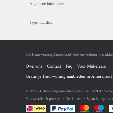
Algemene informatie:
Type huurder:
Op Huurwoning Amersfoort vind en verhuur je makke
Over ons
Contact
Faq
Voor Makelaars
Gratis je Huurwoning aanbieden in Amersfoort
© 2026 - Huurwoning Amersfoort - KvK nr. 02094127 –
Ne
Voorwaarden & privacy
Disclaimer
Spam & nep-acco
Je rekent gemakkelijk af 
Je rekent gemak
Je rek