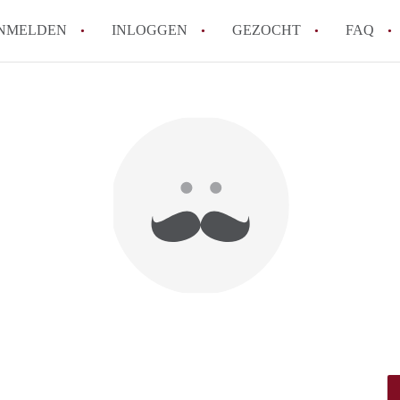
NMELDEN
INLOGGEN
GEZOCHT
FAQ
How to translate HuurwoningAmersfoort
Wat is HuurwoningAmersfoort?
Hoeveel kost het om te reageren op een 
Wat is de privacyverklaring van Huurwo
Berekent HuurwoningAmersfoort
makelaarsvergoeding/bemiddelingsvergoe
Alle veelgestelde vragen