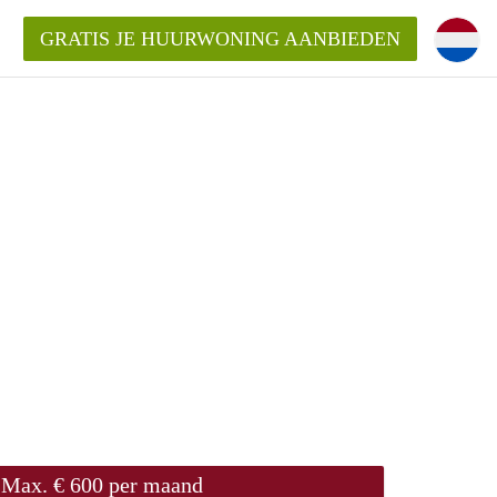
GRATIS JE HUURWONING AANBIEDEN
!
Huurwoning in Amersfoort?
ningAmersfoort?
ding?
Max. € 600 per maand