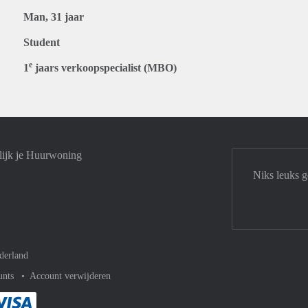
Man, 31 jaar
Student
e
1
jaars verkoopspecialist (MBO)
lijk je Huurwoning
Niks leuks g
derland
unts
Account verwijderen
met Paypal
kelijk af met Mastercard
ent gemakkelijk af met Meastro
Je rekent gemakkelijk af met Visa