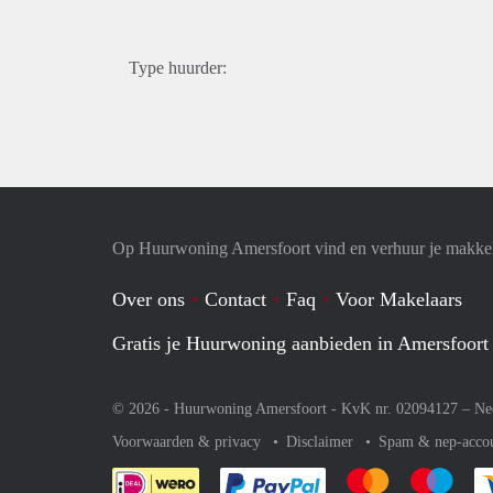
Type huurder:
Op Huurwoning Amersfoort vind en verhuur je makke
Over ons
Contact
Faq
Voor Makelaars
Gratis je Huurwoning aanbieden in Amersfoort
© 2026 - Huurwoning Amersfoort - KvK nr. 02094127 –
Ne
Voorwaarden & privacy
Disclaimer
Spam & nep-acco
Je rekent gemakkelijk af 
Je rekent gemak
Je rek