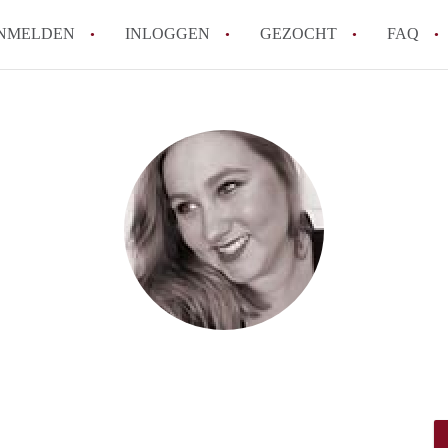
NMELDEN
INLOGGEN
GEZOCHT
FAQ
How to translate HuurwoningAmersfoort
Wat is HuurwoningAmersfoort?
Hoeveel kost het om te reageren op een 
Wat is de privacyverklaring van Huurwo
Berekent HuurwoningAmersfoort
makelaarsvergoeding/bemiddelingsvergoe
Alle veelgestelde vragen