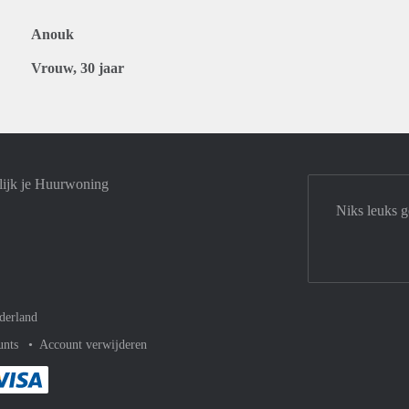
Anouk
Vrouw, 30 jaar
lijk je Huurwoning
Niks leuks g
derland
unts
Account verwijderen
met Paypal
kelijk af met Mastercard
ent gemakkelijk af met Meastro
Je rekent gemakkelijk af met Visa