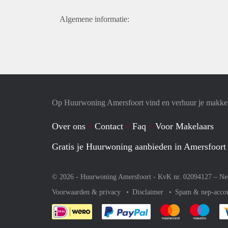
Algemene informatie:
Op Huurwoning Amersfoort vind en verhuur je makke
Over ons
Contact
Faq
Voor Makelaars
Gratis je Huurwoning aanbieden in Amersfoort
© 2026 - Huurwoning Amersfoort - KvK nr. 02094127 –
Ne
Voorwaarden & privacy
Disclaimer
Spam & nep-acco
Je rekent gemakkelijk af 
Je rekent gemak
Je rek