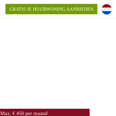
GRATIS JE HUURWONING AANBIEDEN
!
Huurwoning in Amersfoort?
ningAmersfoort?
ding?
Max. € 450 per maand