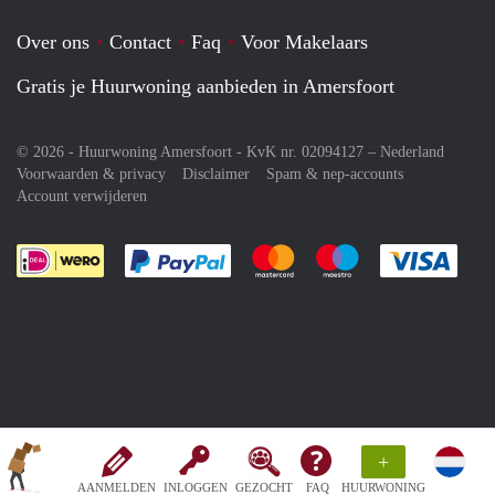
Over ons
Contact
Faq
Voor Makelaars
Gratis je Huurwoning aanbieden in Amersfoort
© 2026 - Huurwoning Amersfoort - KvK nr. 02094127 –
Nederland
Voorwaarden & privacy
Disclaimer
Spam & nep-accounts
Account verwijderen
Je rekent gemakkelijk af met Paypal
Je rekent gemakkelijk af met M
Je rekent gemakkelij
Je re
+
AANMELDEN
INLOGGEN
GEZOCHT
FAQ
HUURWONING