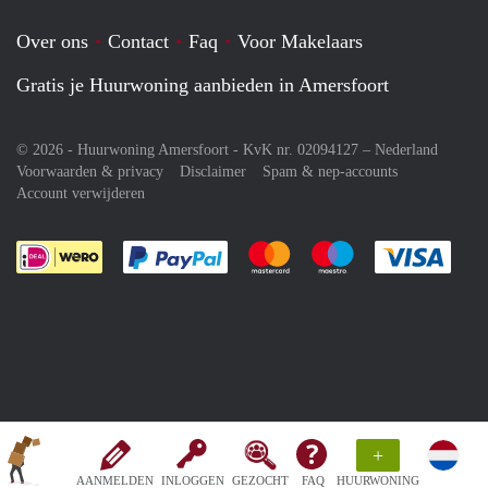
Over ons
Contact
Faq
Voor Makelaars
Gratis je Huurwoning aanbieden in Amersfoort
© 2026 - Huurwoning Amersfoort - KvK nr. 02094127 –
Nederland
Voorwaarden & privacy
Disclaimer
Spam & nep-accounts
Account verwijderen
Je rekent gemakkelijk af met Paypal
Je rekent gemakkelijk af met M
Je rekent gemakkelij
Je re
+
AANMELDEN
INLOGGEN
GEZOCHT
FAQ
HUURWONING