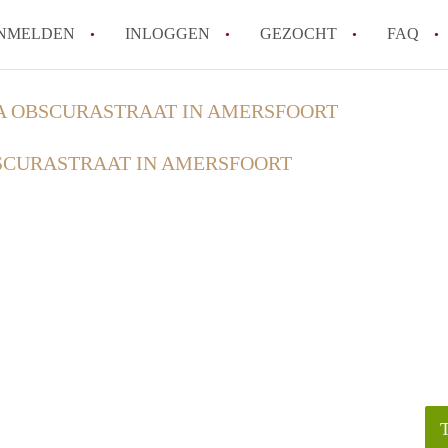
NMELDEN
INLOGGEN
GEZOCHT
FAQ
 OBSCURASTRAAT IN AMERSFOORT
How to translate HuurwoningAmersfoort
CURASTRAAT IN AMERSFOORT
Wat is HuurwoningAmersfoort?
Hoeveel kost het om te reageren op een 
Wat is de privacyverklaring van Huurwo
Berekent HuurwoningAmersfoort
makelaarsvergoeding/bemiddelingsvergoe
Alle veelgestelde vragen