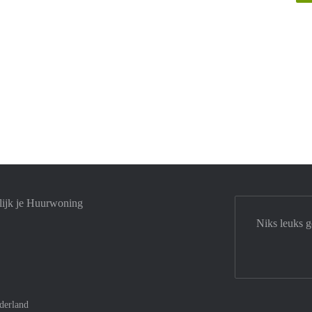
lijk je Huurwoning
Niks leuks g
derland