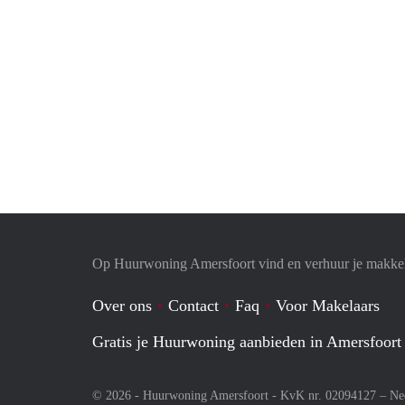
Op Huurwoning Amersfoort vind en verhuur je makke
Over ons
Contact
Faq
Voor Makelaars
Gratis je Huurwoning aanbieden in Amersfoort
© 2026 - Huurwoning Amersfoort - KvK nr. 02094127 –
Ne