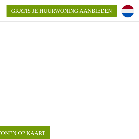
GRATIS JE HUURWONING AANBIEDEN
!
Huurwoning in Amersfoort?
ningAmersfoort?
ding?
TONEN OP KAART