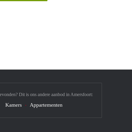
evonden? Dit is ons andere aanbod in Amersfoort:
Kamers
Appartementen