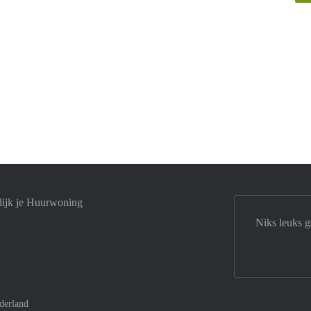
lijk je Huurwoning
Niks leuks g
derland