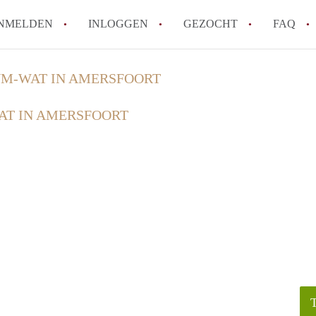
NMELDEN
INLOGGEN
GEZOCHT
FAQ
M-WAT IN AMERSFOORT
How to translate HuurwoningAmersfoort
T IN AMERSFOORT
Wat is HuurwoningAmersfoort?
Hoeveel kost het om te reageren op een 
Wat is de privacyverklaring van Huurwo
Berekent HuurwoningAmersfoort
makelaarsvergoeding/bemiddelingsvergoe
Alle veelgestelde vragen