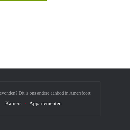
evonden? Dit is ons andere aanbod in Amersfoort:
Kamers
Appartementen