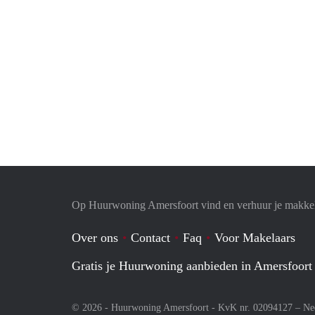
Op Huurwoning Amersfoort vind en verhuur je makke
Over ons
Contact
Faq
Voor Makelaars
Gratis je Huurwoning aanbieden in Amersfoort
© 2026 - Huurwoning Amersfoort - KvK nr. 02094127 –
Ne