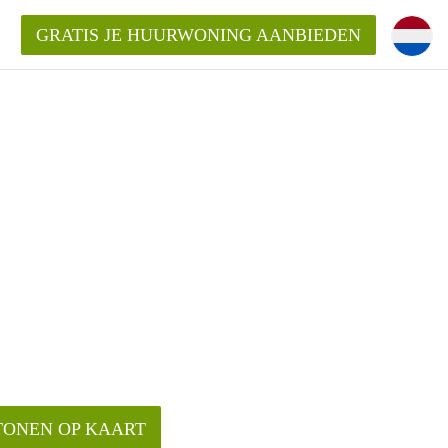
GRATIS JE HUURWONING AANBIEDEN
!
Huurwoning in Amersfoort?
ningAmersfoort?
ding?
TONEN OP KAART