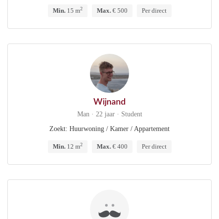
2
Min.
15 m
Max.
€ 500
Per direct
Wijnand
Man · 22 jaar · Student
Zoekt: Huurwoning / Kamer / Appartement
2
Min.
12 m
Max.
€ 400
Per direct