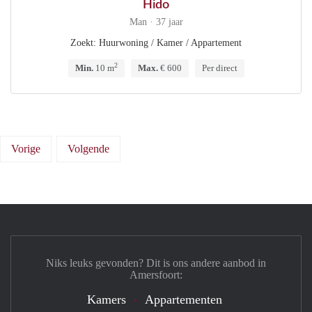
Hido
Man · 37 jaar
Zoekt: Huurwoning / Kamer / Appartement
2
Min.
10 m
Max.
€ 600
Per direct
Vorige
Volgende
Niks leuks gevonden? Dit is ons andere aanbod in
Amersfoort:
Kamers
Appartementen