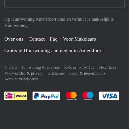
Op Huurwoning Amersfoort vind en verhuur je makkelijk je
Huurwoning
Over ons
Contact
Faq
Voor Makelaars
Gratis je Huurwoning aanbieden in Amersfoort
© 2026 - Huurwoning Amersfoort - KvK nr. 02094127 –
Nederland
Voorwaarden & privacy
Disclaimer
Spam & nep-accounts
Account verwijderen
Je rekent gemakkelijk af met Paypal
Je rekent gemakkelijk af met M
Je rekent gemakkelij
Je re