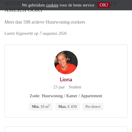
HUURDERS ZOEKEN HUURWONINGEN IN
OK!
We gebruiken
cookies
voor de beste service
AMERSFOORT
Meer dan 598 actieve Huurwoning-zoekers
Laatst bijgewerkt op 7 augustus 2026
Liona
· 23 jaar · Student
Zoekt: Huurwoning / Kamer / Appartement
2
Min.
10 m
Max.
€ 450
Per direct