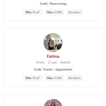
Zoekt: Huurwoning
2
Min.
16 m
Max.
€ 800
Per direct
Fatima
Vrouw · 25 jaar · Student
Zoekt: Kamer / Appartement
2
Min.
10 m
Max.
€ 600
Per direct