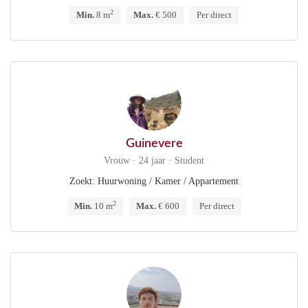
2
Min.
8 m
Max.
€ 500
Per direct
Guinevere
Vrouw · 24 jaar · Student
Zoekt: Huurwoning / Kamer / Appartement
2
Min.
10 m
Max.
€ 600
Per direct