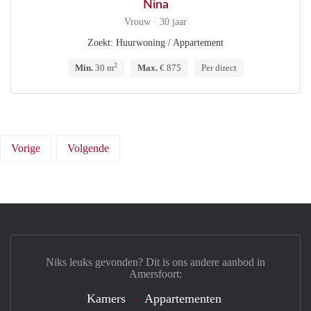
Nina
Vrouw · 30 jaar
Zoekt: Huurwoning / Appartement
2
Min.
30 m
Max.
€ 875
Per direct
Vorige
Volgende
Niks leuks gevonden? Dit is ons andere aanbod in
Amersfoort:
Kamers
Appartementen