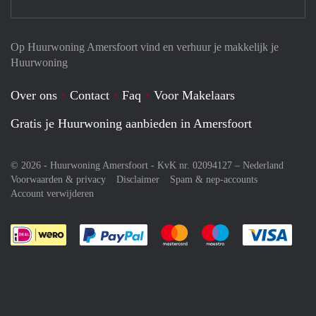
Op Huurwoning Amersfoort vind en verhuur je makkelijk je
Huurwoning
Over ons
Contact
Faq
Voor Makelaars
Gratis je Huurwoning aanbieden in Amersfoort
© 2026 - Huurwoning Amersfoort - KvK nr. 02094127 –
Nederland
Voorwaarden & privacy
Disclaimer
Spam & nep-accounts
Account verwijderen
Je rekent gemakkelijk af met Paypal
Je rekent gemakkelijk af met M
Je rekent gemakkelij
Je re