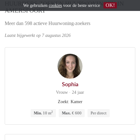
HUURDERS ZOEKEN HUURWONINGEN IN
OK!
We gebruiken
cookies
voor de beste service
AMERSFOORT
Meer dan 598 actieve Huurwoning-zoekers
Laatst bijgewerkt op 7 augustus 2026
Sophia
Vrouw · 24 jaar
Zoekt: Kamer
2
Min.
10 m
Max.
€ 600
Per direct