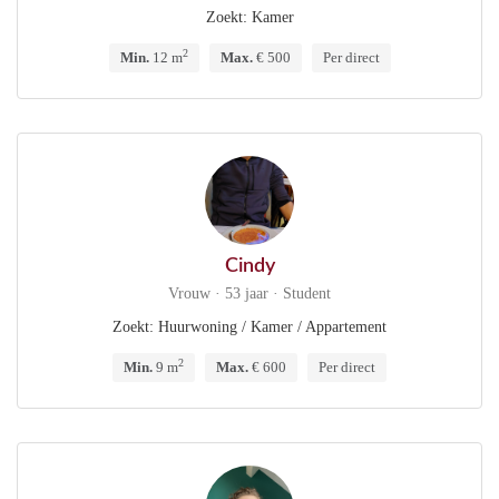
Zoekt: Kamer
2
Min.
12 m
Max.
€ 500
Per direct
Cindy
Vrouw · 53 jaar · Student
Zoekt: Huurwoning / Kamer / Appartement
2
Min.
9 m
Max.
€ 600
Per direct