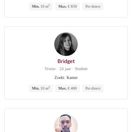
2
Min.
10 m
Max.
€ 850
Per direct
Bridget
Vrouw · 24 jaar · Student
Zoekt: Kamer
2
Min.
10 m
Max.
€ 400
Per direct