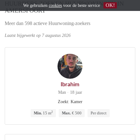
HUURDERS ZOEKEN HUURWONINGEN IN
OK!
We gebruiken
cookies
voor de beste service
AMERSFOORT
Meer dan 598 actieve Huurwoning-zoekers
Laatst bijgewerkt op 7 augustus 2026
Ibrahim
Man · 18 jaar
Zoekt: Kamer
2
Min.
15 m
Max.
€ 500
Per direct