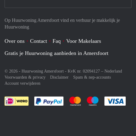
Op Huurwoning Amersfoort vind en verhuur je makkelijk je
Huurwoning
Over ons
Contact
Faq
Voor Makelaars
Gratis je Huurwoning aanbieden in Amersfoort
© 2026 - Huurwoning Amersfoort - KvK nr. 02094127 –
Nederland
Voorwaarden & privacy
Disclaimer
Spam & nep-accounts
Account verwijderen
Je rekent gemakkelijk af met Paypal
Je rekent gemakkelijk af met M
Je rekent gemakkelij
Je re