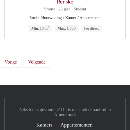
Renske
Vrouw · 23 jaar · Student
Zoekt: Huurwoning / Kamer / Appartement
2
Min.
10 m
Max.
€ 600
Per direct
Vorige
Volgende
Niks leuks gevonden? Dit is ons andere aanbod in
Amersfoort:
Kamers
Appartementen