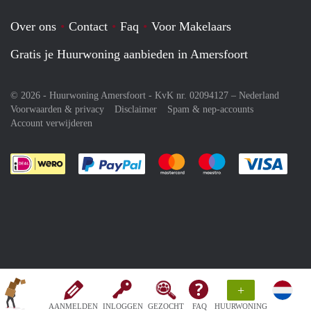
Over ons
Contact
Faq
Voor Makelaars
Gratis je Huurwoning aanbieden in Amersfoort
© 2026 - Huurwoning Amersfoort - KvK nr. 02094127 –
Nederland
Voorwaarden & privacy
Disclaimer
Spam & nep-accounts
Account verwijderen
Je rekent gemakkelijk af met Paypal
Je rekent gemakkelijk af met M
Je rekent gemakkelij
Je re
+
AANMELDEN
INLOGGEN
GEZOCHT
FAQ
HUURWONING