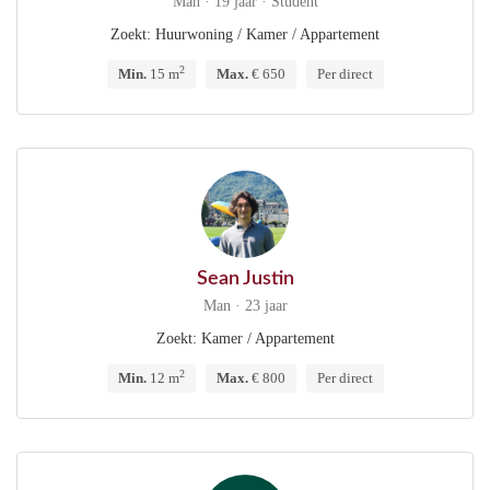
Man · 19 jaar · Student
Zoekt: Huurwoning / Kamer / Appartement
2
Min.
15 m
Max.
€ 650
Per direct
Sean Justin
Man · 23 jaar
Zoekt: Kamer / Appartement
2
Min.
12 m
Max.
€ 800
Per direct