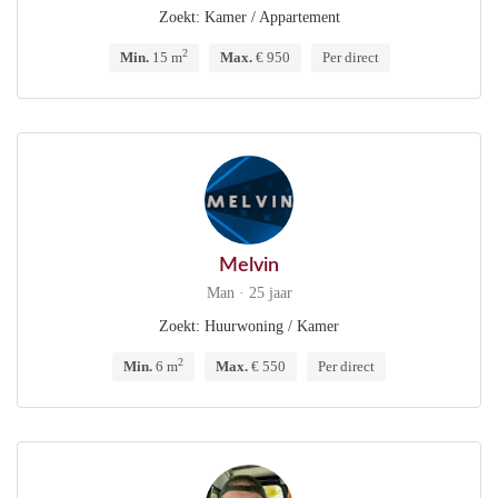
Zoekt: Kamer / Appartement
2
Min.
15 m
Max.
€ 950
Per direct
Melvin
Man · 25 jaar
Zoekt: Huurwoning / Kamer
2
Min.
6 m
Max.
€ 550
Per direct