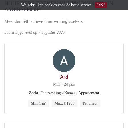
HUURDERS ZOEKEN HUURWONINGEN IN
OK!
We gebruiken
cookies
voor de beste service
AMERSFOORT
Meer dan 598 actieve Huurwoning-zoekers
Laatst bijgewerkt op 7 augustus 2026
Ard
Man · 24 jaar
Zoekt: Huurwoning / Kamer / Appartement
2
Min.
1 m
Max.
€ 1200
Per direct