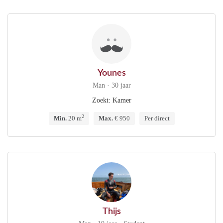
Younes
Man · 30 jaar
Zoekt: Kamer
2
Min.
20 m
Max.
€ 950
Per direct
Thijs