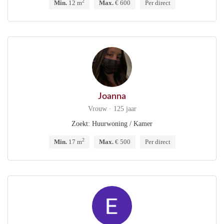
2
Min.
12 m
Max.
€ 600
Per direct
Joanna
Vrouw · 125 jaar
Zoekt: Huurwoning / Kamer
2
Min.
17 m
Max.
€ 500
Per direct