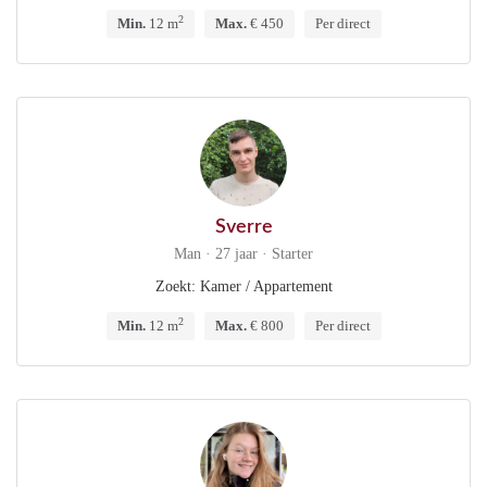
2
Min.
12 m
Max.
€ 450
Per direct
Sverre
Man · 27 jaar · Starter
Zoekt: Kamer / Appartement
2
Min.
12 m
Max.
€ 800
Per direct