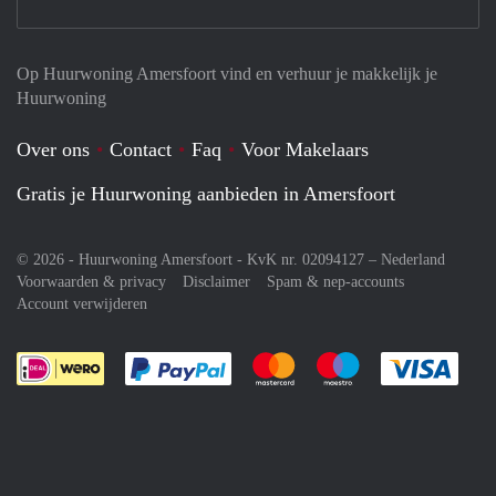
Op Huurwoning Amersfoort vind en verhuur je makkelijk je
Huurwoning
Over ons
Contact
Faq
Voor Makelaars
Gratis je Huurwoning aanbieden in Amersfoort
© 2026 - Huurwoning Amersfoort - KvK nr. 02094127 –
Nederland
Voorwaarden & privacy
Disclaimer
Spam & nep-accounts
Account verwijderen
Je rekent gemakkelijk af met Paypal
Je rekent gemakkelijk af met M
Je rekent gemakkelij
Je re