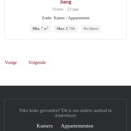
Jiang
Vrouw · 23 jaar
Zoekt: Kamer / Appartement
2
Min.
7 m
Max.
€ 700
Per direct
Vorige
Volgende
Niks leuks gevonden? Dit is ons andere aanbod in
Amersfoort:
Kamers
Appartementen